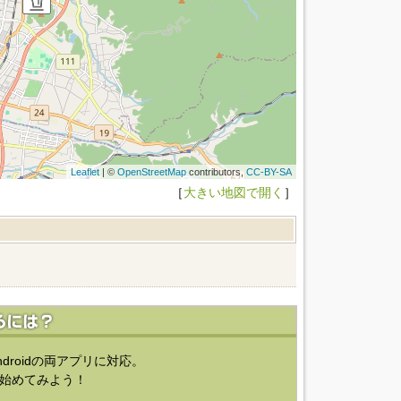
Leaflet
| ©
OpenStreetMap
contributors,
CC-BY-SA
［
大きい地図で開く
］
ndroidの両アプリに対応。
始めてみよう！