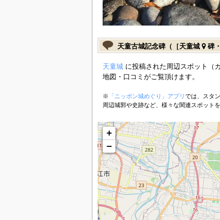
天童古城記念碑（［天童城
碑・
天童城
に投稿された周辺スポット（
地図・口コミがご覧頂けます。
※
「ニッポン城めぐり」アプリ
では、スタン
周辺城郭や史跡など、様々な関連スポット
+
−