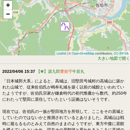
+
−
Leaflet
| ©
OpenStreetMap
contributors,
CC-BY-SA
大きい地図で開く
2022/04/06 15:37
【✾】源九郎
豊前守
牛若丸
「日本城郭大系」によると、高城は、旧堅田号城村の高城山に築か
れた山城で、従来佐伯氏が栂牟礼城を築く以前の城館といわれてい
たようですが、佐伯氏宗家が鎌倉時代の初代惟庸から数代、約250年
にわたって堅田に居住していたという証拠はないそうです。
現在では、佐伯氏の一族が堅田地方を所領して、ここをその居城と
していたのではないかと推測されているとありました。高城山は戦
時に籠もるものとみえて自然のままのようですが、東方中腹に居館
を構えていたといわれ、現在その居館跡と思われるところに高城の