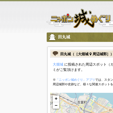
田丸城
田丸城（［大畑城
周辺城郭］
大畑城
に投稿された周辺スポット（
ミがご覧頂けます。
※
「ニッポン城めぐり」アプリ
では、スタン
周辺城郭や史跡など、様々な関連スポット
+
−