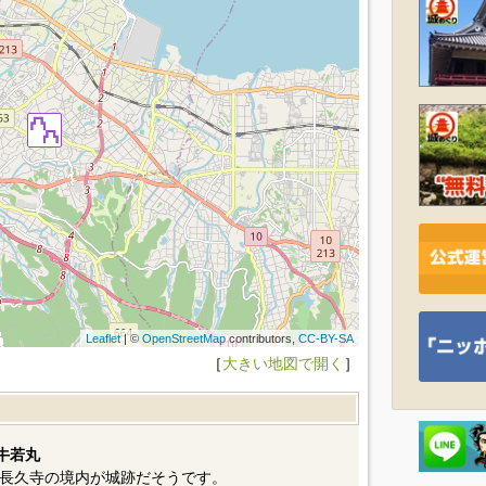
Leaflet
| ©
OpenStreetMap
contributors,
CC-BY-SA
［
大きい地図で開く
］
牛若丸
長久寺の境内が城跡だそうです。