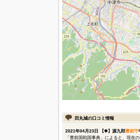
田丸城の口コミ情報
2021年04月23日 【✾】源九郎
豊前守
「豊前国戦国事典」によると、現在の