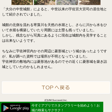
「大分の中世城館」によると、中世以来の宇佐宮大宮司の居住地と
して紹介されていました。
城館の北側を流れる寄藻川を天然の水堀とし、さらに川から水をひ
いて水堀を構築していたり周囲には土塁も残っていました。
しかし、残念ながら写真にあるように現在は城館内を見学すること
は出来ないようです。
ちなみに宇佐神宮内かその周辺に菱形城という城があったようです
が、私が調べた資料では場所が不明となっていました。
宇佐神宮の敷地内には菱形池があるのでその近くに菱形城を築き詰
城としていたのかもしれません。
(C)UM.Succeed,Inc.
Powered by idea canvas
今すぐアプリでスタンプラリーを始めよう！お
城の検索もサクサク！