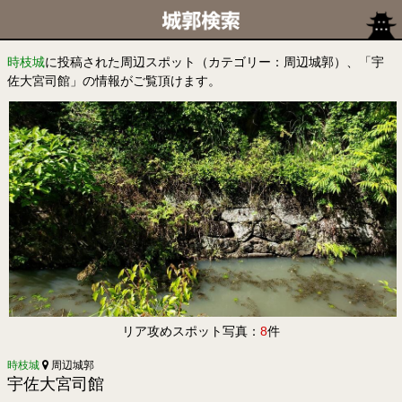
時枝城
に投稿された周辺スポット（カテゴリー：周辺城郭）、「宇
佐大宮司館」の情報がご覧頂けます。
リア攻めスポット写真：
8
件
時枝城
周辺城郭
宇佐大宮司館