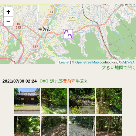
+
−
Leaflet
| ©
OpenStreetMap
contributors,
CC-BY-SA
大きい地図で開く
2021/07/30 02:24
【✾】源九郎
豊前守
牛若丸