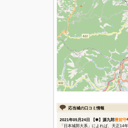
応当城の口コミ情報
2021年05月24日 【✾】源九郎
豊前守
「日本城郭大系」によれば、天正14