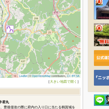
Leaflet
| ©
OpenStreetMap
contributors,
CC-BY-SA
［
大きい地図で開く
］
牛若丸
年、豊後侵攻の際に府内の入り口に当たる鶴賀城を