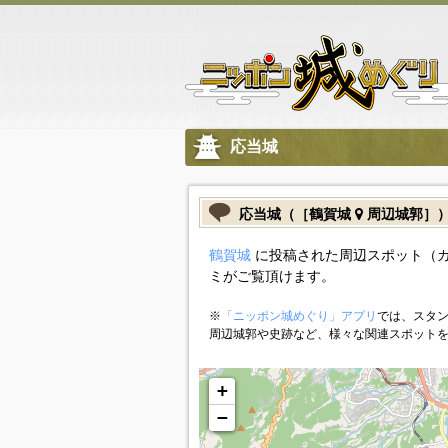
応当城
応当城（［鶴賀城
周辺城郭］
鶴賀城
に投稿された周辺スポット（
ミがご覧頂けます。
※
「ニッポン城めぐり」アプリ
では、スタン
周辺城郭や史跡など、様々な関連スポット
+
−