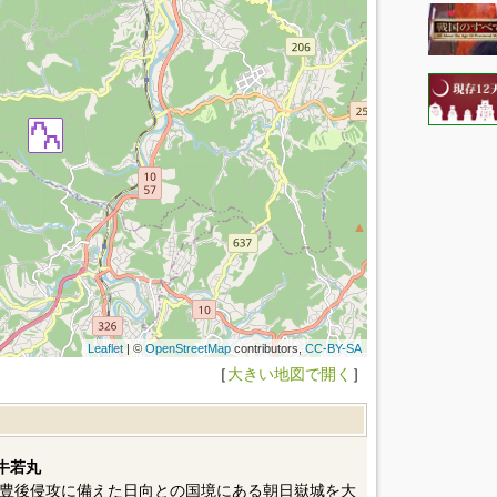
Leaflet
| ©
OpenStreetMap
contributors,
CC-BY-SA
［
大きい地図で開く
］
牛若丸
豊後侵攻に備えた日向との国境にある朝日嶽城を大