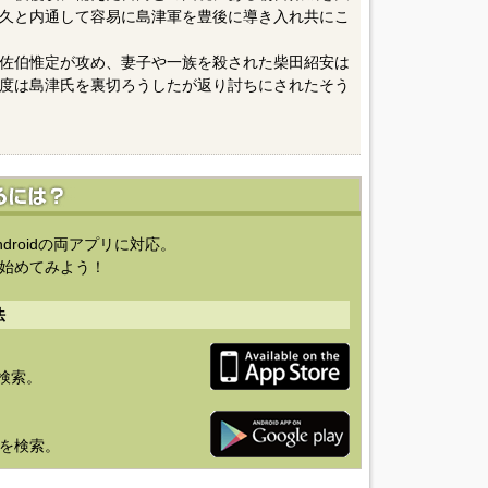
久と内通して容易に島津軍を豊後に導き入れ共にこ
佐伯惟定が攻め、妻子や一族を殺された柴田紹安は
度は島津氏を裏切ろうしたが返り討ちにされたそう
ndroidの両アプリに対応。
始めてみよう！
法
を検索。
り」を検索。