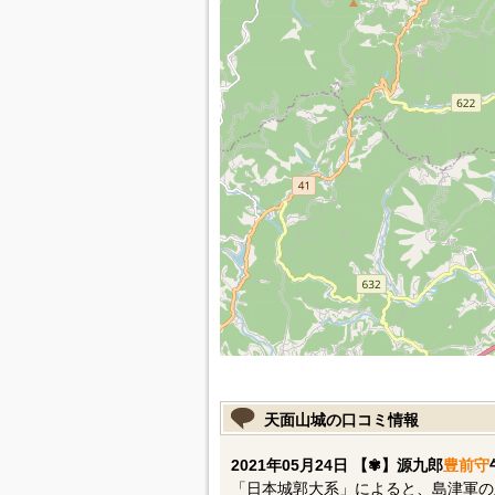
天面山城の口コミ情報
2021年05月24日 【✾】源九郎
豊前守
「日本城郭大系」によると、島津軍の