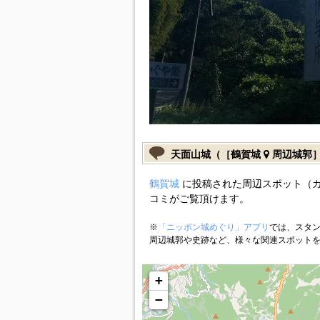
天面山城（［鶴賀城
周辺城郭
鶴賀城
に投稿された周辺スポット（
コミがご覧頂けます。
※
「ニッポン城めぐり」アプリ
では、スタン
周辺城郭や史跡など、様々な関連スポット
+
−