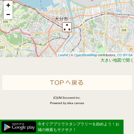
+
−
Leaflet
| ©
OpenStreetMap
contributors,
CC-BY-SA
大きい地図で開く
(C)UM.Succeed,Inc.
Powered by idea canvas
今すぐアプリでスタンプラリーを始めよう！お
城の検索もサクサク！