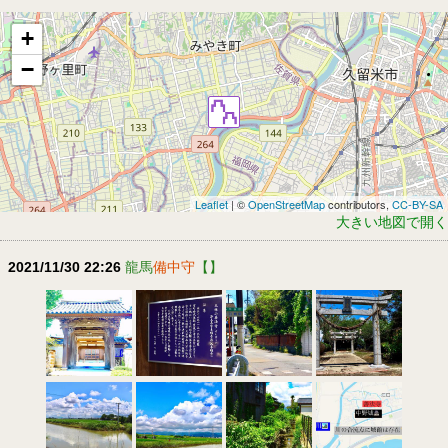
+
−
Leaflet
| ©
OpenStreetMap
contributors,
CC-BY-SA
大きい地図で開く
2021/11/30 22:26
龍馬
備中守
【】