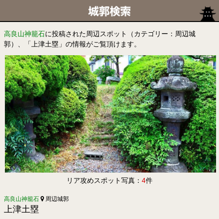
高良山神籠石
に投稿された周辺スポット（カテゴリー：周辺城
郭）、「上津土塁」の情報がご覧頂けます。
リア攻めスポット写真：
4
件
高良山神籠石
周辺城郭
上津土塁