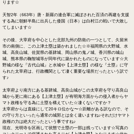
ります☆
天智2年（663年）唐・新羅の連合軍に滅ぼされた百済の再建を支援
する為に朝鮮半島に出兵した倭国（日本）は白村江の戦いで大敗し
てしまいます☆
その後、大宰府を中心とした北部九州の防衛の一つとして、久留米
市の南側に、この上津土塁は築かれました☆※福岡県の大野城、水
城、高良山城、佐賀県の基肄城、岡山県の鬼ノ城、香川県の城山
城、熊本県の鞠智城等が同年代に築かれたものになっています☆大
野城の様な『古代山城』と水城や【上津土塁】の様な『土塁』に守
られた太宰府は、行政機関として凄く重要な場所だったという訳で
す♪
太宰府より南方にある基肄城、高良山城がこの太宰府を守り高良山
城から更に南にある【上津土塁】が有明海方面からの侵入者からヤ
マト政権を守る為に土塁を構えていた☆凄くないですか？
太宰府からは直線にして20キロ位かな〜☆距離がある訳なので、そ
の守り方といったら通常の城郭とは全く違いますね♪それだけヤマト
政権の力は絶大だったという事ですね♪
現在、光明寺を区画して状態で土塁の一部は残っています☆写真の
コンクリートで保護された高まりが【上津土塁】となります☆此れ