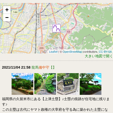
+
−
Leaflet
| ©
OpenStreetMap
contributors,
CC-BY-SA
大きい地図で開く
2021/11/04 21:58
龍馬
備中守
【】
福岡県の久留米市にある【上津土塁】♪土塁の痕跡が住宅地に残りま
す♪
この土塁は古代にヤマト政権の大宰府を守る為に築かれた土塁にな