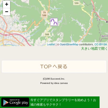
+
−
Leaflet
| ©
OpenStreetMap
contributors,
CC-BY-SA
大きい地図で開く
(C)UM.Succeed,Inc.
Powered by idea canvas
今すぐアプリでスタンプラリーを始めよう！お
城の検索もサクサク！