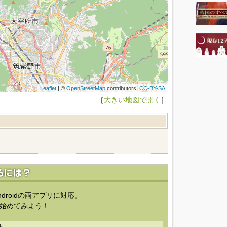
Leaflet
| ©
OpenStreetMap
contributors,
CC-BY-SA
［
大きい地図で開く
］
ndroidの両アプリに対応。
始めてみよう！