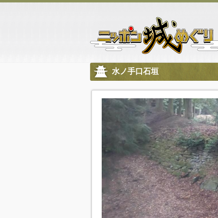
水ノ手口石垣