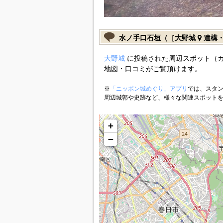
水ノ手口石垣（［大野城
遺構・
大野城
に投稿された周辺スポット（
地図・口コミがご覧頂けます。
※
「ニッポン城めぐり」アプリ
では、スタン
周辺城郭や史跡など、様々な関連スポット
+
−