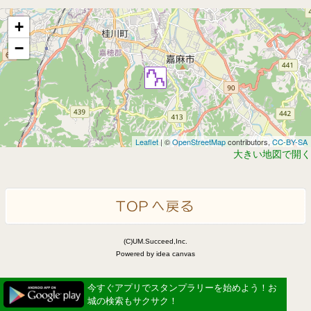
+
−
Leaflet
| ©
OpenStreetMap
contributors,
CC-BY-SA
大きい地図で開く
(C)UM.Succeed,Inc.
Powered by idea canvas
今すぐアプリでスタンプラリーを始めよう！お
城の検索もサクサク！