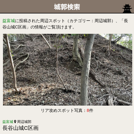
益富城
に投稿された周辺スポット（カテゴリー：周辺城郭）、「長
谷山城C区画」の情報がご覧頂けます。
リア攻めスポット写真：
8
件
益富城
周辺城郭
長谷山城C区画