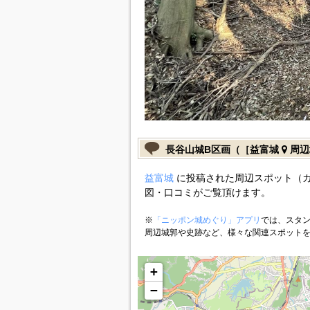
長谷山城B区画（［益富城
周辺
益富城
に投稿された周辺スポット（カ
図・口コミがご覧頂けます。
※
「ニッポン城めぐり」アプリ
では、スタン
周辺城郭や史跡など、様々な関連スポット
+
−