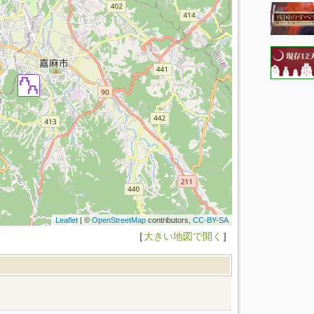
Leaflet
| ©
OpenStreetMap
contributors,
CC-BY-SA
［
大きい地図で開く
］