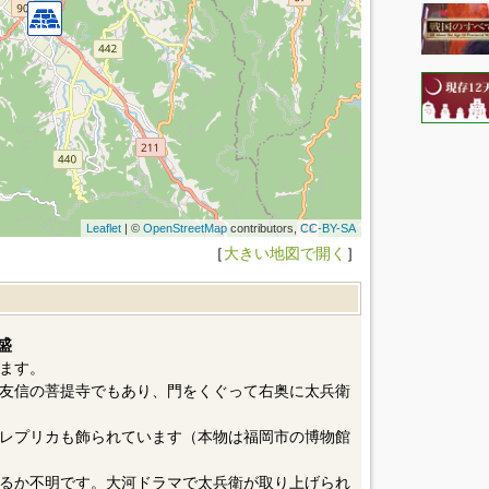
Leaflet
| ©
OpenStreetMap
contributors,
CC-BY-SA
［
大きい地図で開く
］
盛
ます。
友信の菩提寺でもあり、門をくぐって右奥に太兵衛
レプリカも飾られています（本物は福岡市の博物館
るか不明です。大河ドラマで太兵衛が取り上げられ