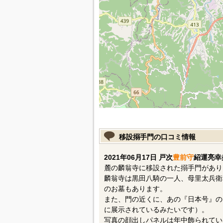
移設搦手門の口コミ情報
2021年06月17日 戸次
豊前守
紹運亮幸
麓の麟翁寺に移設された搦手門があり
麟翁寺は黒田八騎の一人、母里太兵衛
のお墓もあります。
また、門の近くに、あの『日本号』の
に展示されているみたいです）。
写真の顔出しパネルは年中飾られてい