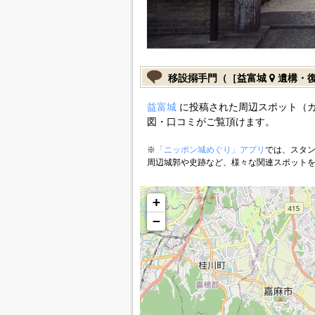
移設搦手門（［益富城
遺構・
益富城
に投稿された周辺スポット（
図・口コミがご覧頂けます。
※
「ニッポン城めぐり」アプリ
では、スタン
周辺城郭や史跡など、様々な関連スポット
+
−