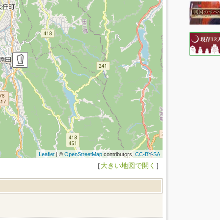
Leaflet
| ©
OpenStreetMap
contributors,
CC-BY-SA
［
大きい地図で開く
］