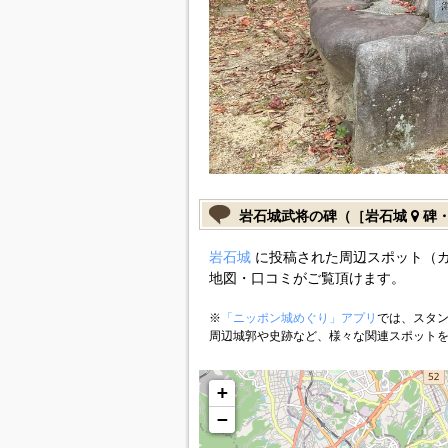
岩石城武将の碑（［岩石城
碑・
岩石城
に投稿された周辺スポット（
地図・口コミがご覧頂けます。
※
「ニッポン城めぐり」アプリ
では、スタン
周辺城郭や史跡など、様々な関連スポット
+
−