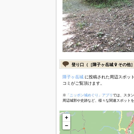
登り口（［障子ヶ岳城
その他
障子ヶ岳城
に投稿された周辺スポット
コミがご覧頂けます。
※
「ニッポン城めぐり」アプリ
では、スタン
周辺城郭や史跡など、様々な関連スポット
+
−