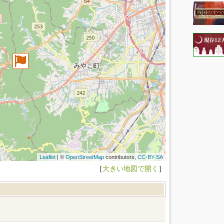
Leaflet
| ©
OpenStreetMap
contributors,
CC-BY-SA
［
大きい地図で開く
］