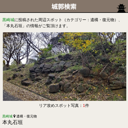
黒崎城
に投稿された周辺スポット（カテゴリー：遺構・復元物）、
「本丸石垣」の情報がご覧頂けます。
リア攻めスポット写真：
1
件
黒崎城
遺構・復元物
本丸石垣