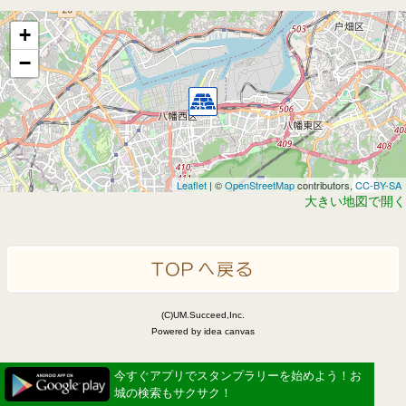
+
−
Leaflet
| ©
OpenStreetMap
contributors,
CC-BY-SA
大きい地図で開く
(C)UM.Succeed,Inc.
Powered by idea canvas
今すぐアプリでスタンプラリーを始めよう！お
城の検索もサクサク！