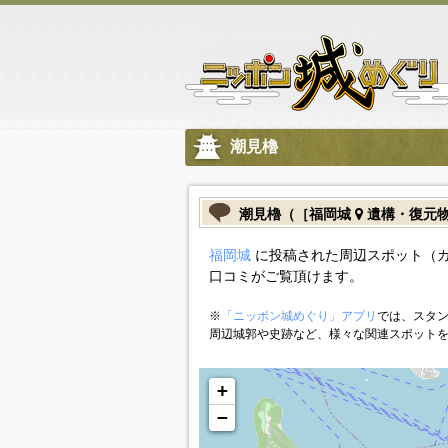
潮見櫓
潮見櫓（［福岡城
遺構・復元
福岡城
に投稿された周辺スポット（
口コミがご覧頂けます。
※
「ニッポン城めぐり」アプリ
では、スタン
周辺城郭や史跡など、様々な関連スポット
+
−