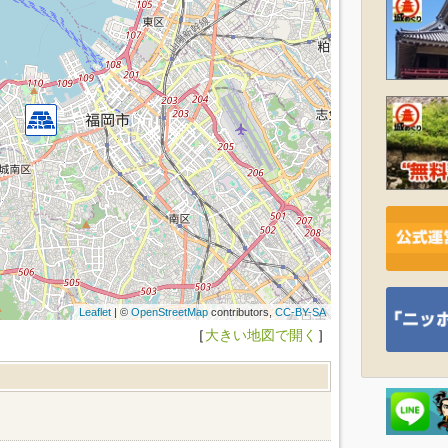
Leaflet
| ©
OpenStreetMap
contributors,
CC-BY-SA
［
大きい地図で開く
］