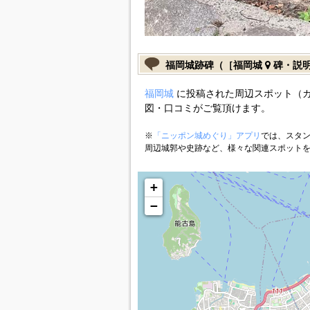
福岡城跡碑（［福岡城
碑・説
福岡城
に投稿された周辺スポット（
図・口コミがご覧頂けます。
※
「ニッポン城めぐり」アプリ
では、スタン
周辺城郭や史跡など、様々な関連スポット
+
−