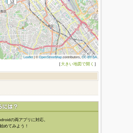
Leaflet
| ©
OpenStreetMap
contributors,
CC-BY-SA
［
大きい地図で開く
］
ndroidの両アプリに対応。
始めてみよう！