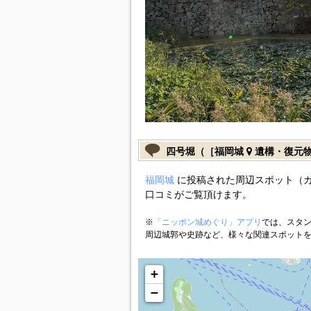
四号堀（［福岡城
遺構・復元
福岡城
に投稿された周辺スポット（
口コミがご覧頂けます。
※
「ニッポン城めぐり」アプリ
では、スタン
周辺城郭や史跡など、様々な関連スポット
+
−