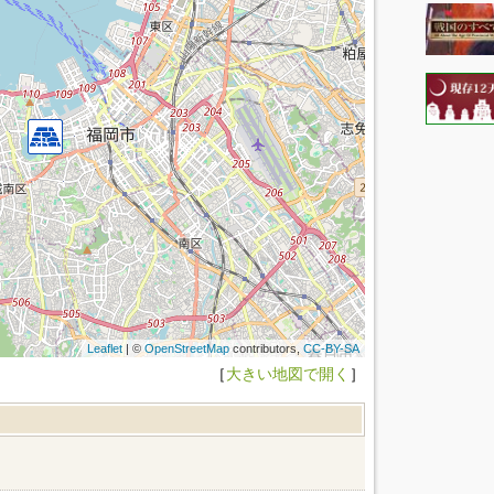
Leaflet
| ©
OpenStreetMap
contributors,
CC-BY-SA
［
大きい地図で開く
］