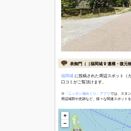
表御門（［福岡城
遺構・復元
福岡城
に投稿された周辺スポット（
口コミがご覧頂けます。
※
「ニッポン城めぐり」アプリ
では、スタン
周辺城郭や史跡など、様々な関連スポット
+
−