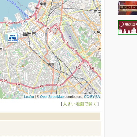
Leaflet
| ©
OpenStreetMap
contributors,
CC-BY-SA
［
大きい地図で開く
］