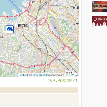
Leaflet
| ©
OpenStreetMap
contributors,
CC-BY-SA
［
大きい地図で開く
］