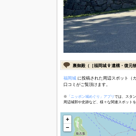
裏御殿（［福岡城
遺構・復元
福岡城
に投稿された周辺スポット（
口コミがご覧頂けます。
※
「ニッポン城めぐり」アプリ
では、スタン
周辺城郭や史跡など、様々な関連スポット
+
−