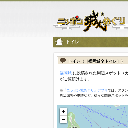
トイレ
トイレ（［福岡城
トイレ］）
福岡城
に投稿された周辺スポット（
がご覧頂けます。
※
「ニッポン城めぐり」アプリ
では、スタン
周辺城郭や史跡など、様々な関連スポット
+
−