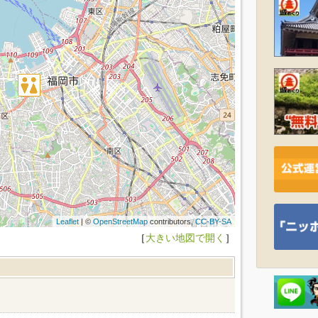
Leaflet
| ©
OpenStreetMap
contributors,
CC-BY-SA
［
大きい地図で開く
］