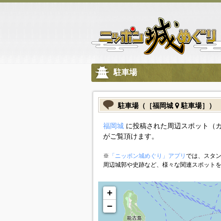
駐車場
駐車場（［福岡城
駐車場］）
福岡城
に投稿された周辺スポット（
がご覧頂けます。
※
「ニッポン城めぐり」アプリ
では、スタン
周辺城郭や史跡など、様々な関連スポット
+
−