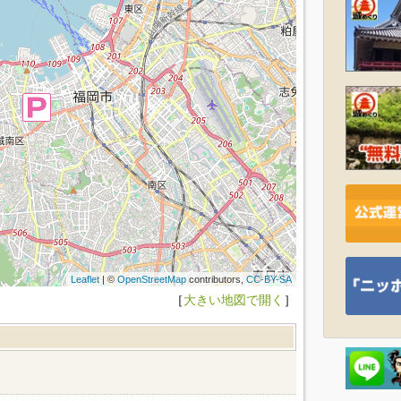
Leaflet
| ©
OpenStreetMap
contributors,
CC-BY-SA
［
大きい地図で開く
］