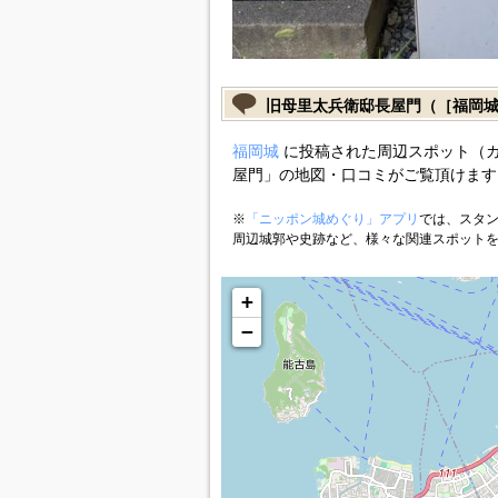
旧母里太兵衛邸長屋門（［福岡
福岡城
に投稿された周辺スポット（
屋門」の地図・口コミがご覧頂けます
※
「ニッポン城めぐり」アプリ
では、スタン
周辺城郭や史跡など、様々な関連スポット
+
−