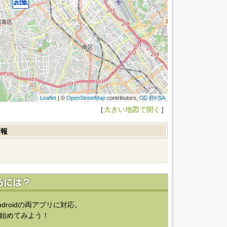
Leaflet
| ©
OpenStreetMap
contributors,
CC-BY-SA
［
大きい地図で開く
］
情報
ndroidの両アプリに対応。
始めてみよう！