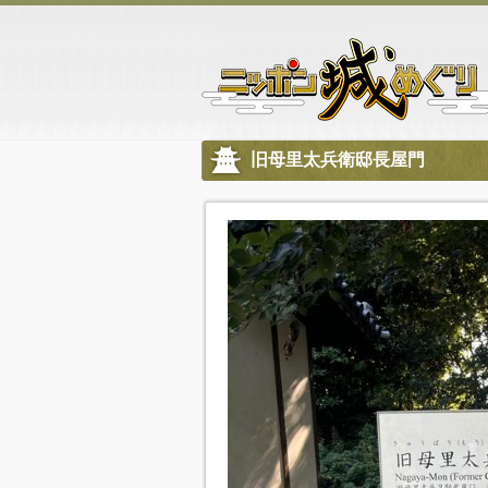
旧母里太兵衛邸長屋門