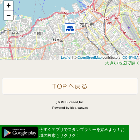
+
−
Leaflet
| ©
OpenStreetMap
contributors,
CC-BY-SA
大きい地図で開く
(C)UM.Succeed,Inc.
Powered by idea canvas
今すぐアプリでスタンプラリーを始めよう！お
城の検索もサクサク！