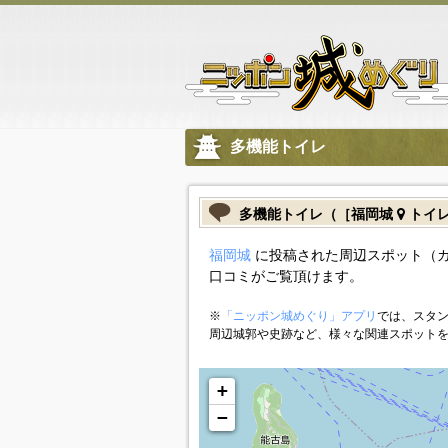
多機能トイレ
多機能トイレ（［福岡城
トイ
福岡城
に投稿された周辺スポット（
口コミがご覧頂けます。
※
「ニッポン城めぐり」アプリ
では、スタン
周辺城郭や史跡など、様々な関連スポット
+
−