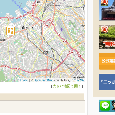
Leaflet
| ©
OpenStreetMap
contributors,
CC-BY-SA
［
大きい地図で開く
］