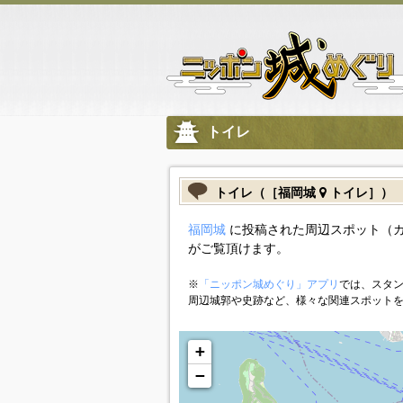
トイレ
トイレ（［福岡城
トイレ］）
福岡城
に投稿された周辺スポット（
がご覧頂けます。
※
「ニッポン城めぐり」アプリ
では、スタン
周辺城郭や史跡など、様々な関連スポット
+
−