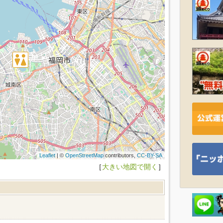
Leaflet
| ©
OpenStreetMap
contributors,
CC-BY-SA
［
大きい地図で開く
］