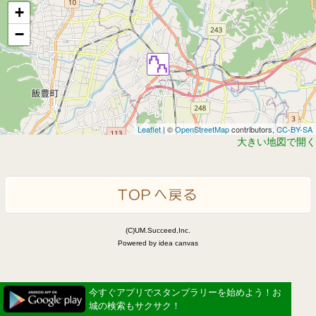
+
−
Leaflet
| ©
OpenStreetMap
contributors,
CC-BY-SA
大きい地図で開く
(C)UM.Succeed,Inc.
Powered by idea canvas
今すぐアプリでスタンプラリーを始めよう！お
城の検索もサクサク！