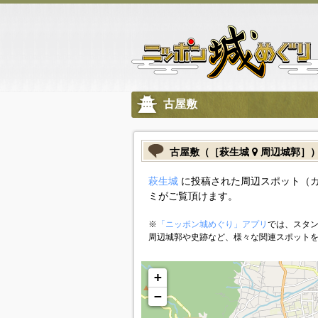
古屋敷
古屋敷（［萩生城
周辺城郭］
萩生城
に投稿された周辺スポット（
ミがご覧頂けます。
※
「ニッポン城めぐり」アプリ
では、スタン
周辺城郭や史跡など、様々な関連スポット
+
−