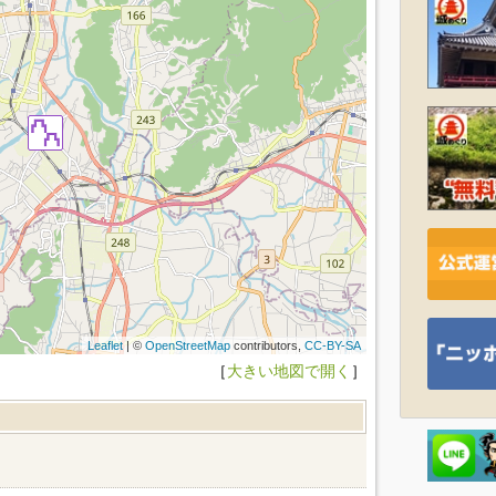
Leaflet
| ©
OpenStreetMap
contributors,
CC-BY-SA
［
大きい地図で開く
］