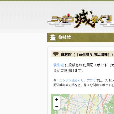
御林館
御林館（［萩生城
周辺城郭］
萩生城
に投稿された周辺スポット（
ミがご覧頂けます。
※
「ニッポン城めぐり」アプリ
では、スタン
周辺城郭や史跡など、様々な関連スポット
+
−