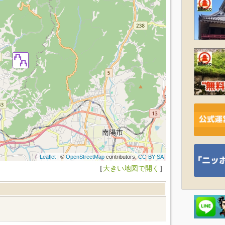
Leaflet
| ©
OpenStreetMap
contributors,
CC-BY-SA
［
大きい地図で開く
］