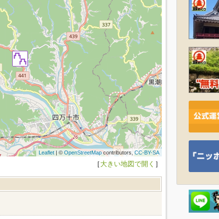
Leaflet
| ©
OpenStreetMap
contributors,
CC-BY-SA
［
大きい地図で開く
］