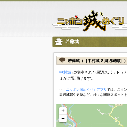
若藤城
若藤城（［中村城
周辺城郭］
中村城
に投稿された周辺スポット（
ミがご覧頂けます。
※
「ニッポン城めぐり」アプリ
では、スタン
周辺城郭や史跡など、様々な関連スポット
+
−