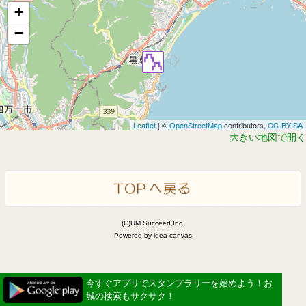
+
−
Leaflet
| ©
OpenStreetMap
contributors,
CC-BY-SA
大きい地図で開く
(C)UM.Succeed,Inc.
Powered by idea canvas
今すぐアプリでスタンプラリーを始めよう！お
城の検索もサクサク！