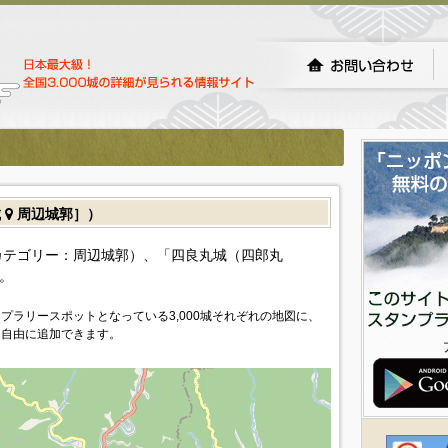
城
周辺城郭］）
カテゴリー：周辺城郭）、「四良丸城（四郎丸
。
プラリースポットとなっている3,000城それぞれの地図に、
を自由に追加できます。