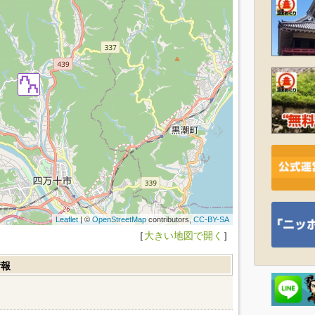
Leaflet
| ©
OpenStreetMap
contributors,
CC-BY-SA
［
大きい地図で開く
］
情報