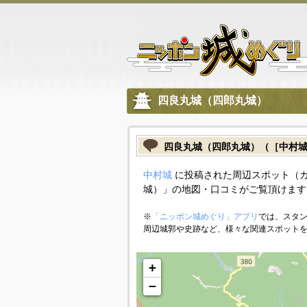
四良丸城（四郎丸城）
四良丸城（四郎丸城）（［中村
中村城
に投稿された周辺スポット（
城）」の地図・口コミがご覧頂けます
※
「ニッポン城めぐり」アプリ
では、スタン
周辺城郭や史跡など、様々な関連スポット
+
−