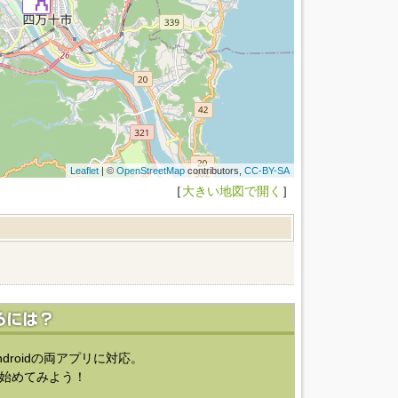
Leaflet
| ©
OpenStreetMap
contributors,
CC-BY-SA
［
大きい地図で開く
］
ndroidの両アプリに対応。
始めてみよう！