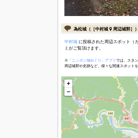
為松城（［中村城
周辺城郭］
中村城
に投稿された周辺スポット（
ミがご覧頂けます。
※
「ニッポン城めぐり」アプリ
では、スタン
周辺城郭や史跡など、様々な関連スポット
+
−