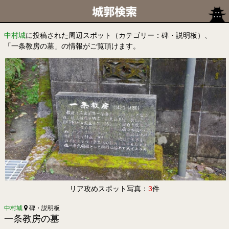
中村城
に投稿された周辺スポット（カテゴリー：碑・説明板）、
「一条教房の墓」の情報がご覧頂けます。
リア攻めスポット写真：
3
件
中村城
碑・説明板
一条教房の墓