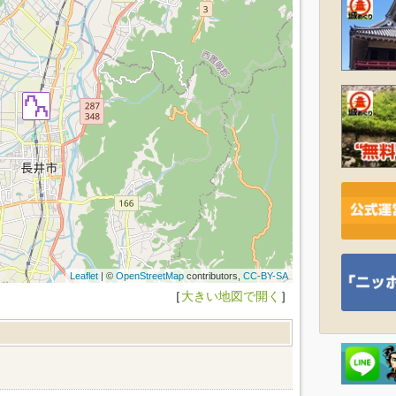
Leaflet
| ©
OpenStreetMap
contributors,
CC-BY-SA
［
大きい地図で開く
］