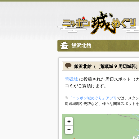
飯沢北館
飯沢北館（［荒砥城
周辺城郭
荒砥城
に投稿された周辺スポット（
コミがご覧頂けます。
※
「ニッポン城めぐり」アプリ
では、スタン
周辺城郭や史跡など、様々な関連スポット
+
−