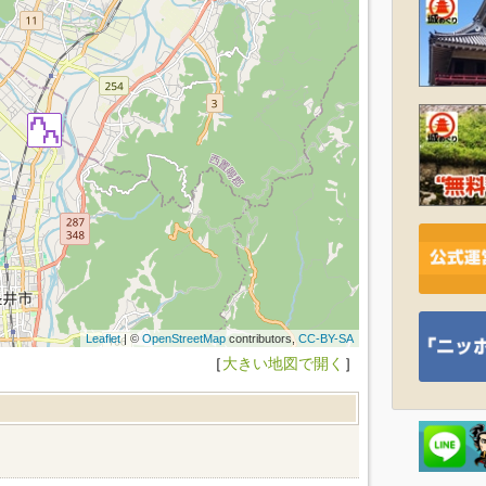
Leaflet
| ©
OpenStreetMap
contributors,
CC-BY-SA
［
大きい地図で開く
］