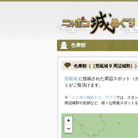
色摩館
色摩館（［荒砥城
周辺城郭］
荒砥城
に投稿された周辺スポット（
ミがご覧頂けます。
※
「ニッポン城めぐり」アプリ
では、スタン
周辺城郭や史跡など、様々な関連スポット
+
−