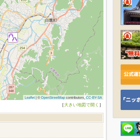
Leaflet
| ©
OpenStreetMap
contributors,
CC-BY-SA
［
大きい地図で開く
］