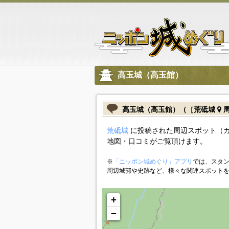
高玉城（高玉館）
高玉城（高玉館）（［荒砥城
周
荒砥城
に投稿された周辺スポット（
地図・口コミがご覧頂けます。
※
「ニッポン城めぐり」アプリ
では、スタン
周辺城郭や史跡など、様々な関連スポット
+
−