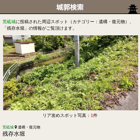
荒砥城
に投稿された周辺スポット（カテゴリー：遺構・復元物）、
「残存水堀」の情報がご覧頂けます。
リア攻めスポット写真：
1
件
荒砥城
遺構・復元物
残存水堀