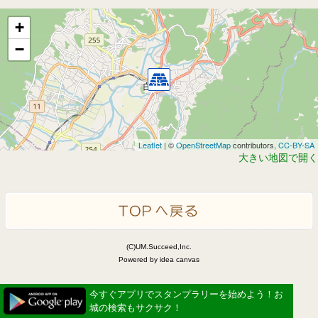
+
−
Leaflet
| ©
OpenStreetMap
contributors,
CC-BY-SA
大きい地図で開く
(C)UM.Succeed,Inc.
Powered by idea canvas
今すぐアプリでスタンプラリーを始めよう！お
城の検索もサクサク！