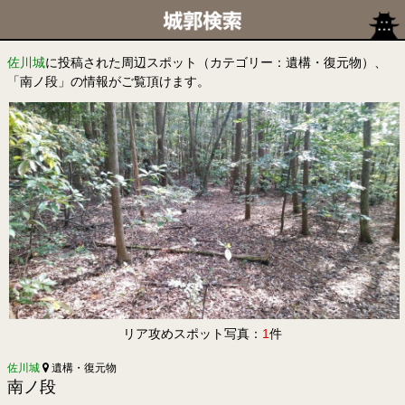
佐川城
に投稿された周辺スポット（カテゴリー：遺構・復元物）、
「南ノ段」の情報がご覧頂けます。
リア攻めスポット写真：
1
件
佐川城
遺構・復元物
南ノ段