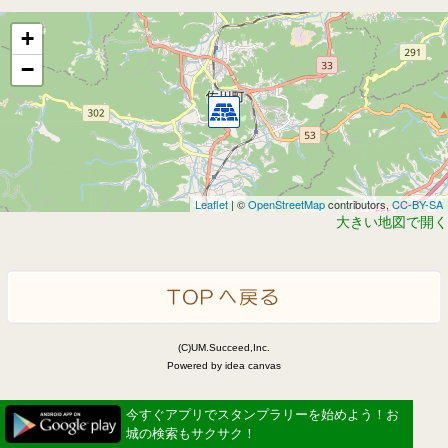
+
−
Leaflet
| ©
OpenStreetMap
contributors,
CC-BY-SA
大きい地図で開く
(C)UM.Succeed,Inc.
Powered by idea canvas
今すぐアプリでスタンプラリーを始めよう！お
城の検索もサクサク！