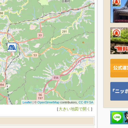
Leaflet
| ©
OpenStreetMap
contributors,
CC-BY-SA
［
大きい地図で開く
］