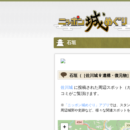
石垣
石垣（［佐川城
遺構・復元物
佐川城
に投稿された周辺スポット（
コミがご覧頂けます。
※
「ニッポン城めぐり」アプリ
では、スタン
周辺城郭や史跡など、様々な関連スポット
+