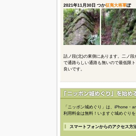
2021年11月30日 つか
征夷大将軍
ぽ
詰ノ段(北)の東側にあります。二ノ
で通路らしい通路も無いので最低限ト
良いです。
「ニッポン城めぐり」は、iPhone・a
利用料金は無料！いますぐ城めぐりを
スマートフォンからのアクセス方