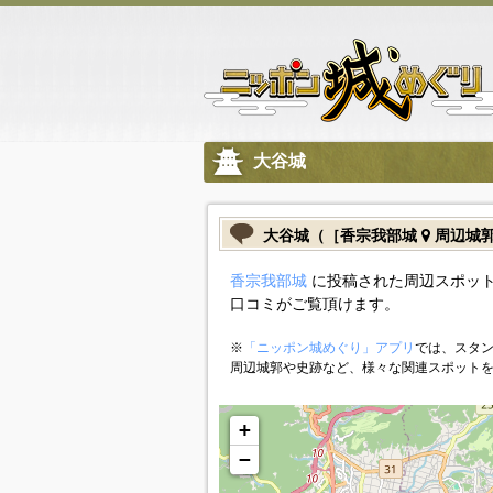
大谷城
大谷城（［香宗我部城
周辺城
香宗我部城
に投稿された周辺スポット
口コミがご覧頂けます。
※
「ニッポン城めぐり」アプリ
では、スタン
周辺城郭や史跡など、様々な関連スポット
+
−