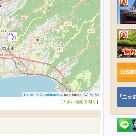
Leaflet
| ©
OpenStreetMap
contributors,
CC-BY-SA
［
大きい地図で開く
］