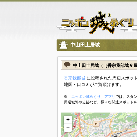
中山田土居城
中山田土居城（［香宗我部城
周
香宗我部城
に投稿された周辺スポット
地図・口コミがご覧頂けます。
※
「ニッポン城めぐり」アプリ
では、スタン
周辺城郭や史跡など、様々な関連スポット
+
−