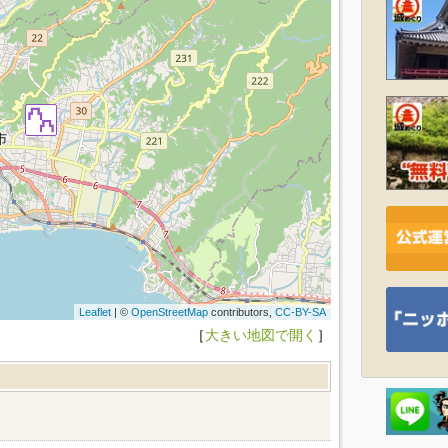
Leaflet
| ©
OpenStreetMap
contributors,
CC-BY-SA
［
大きい地図で開く
］