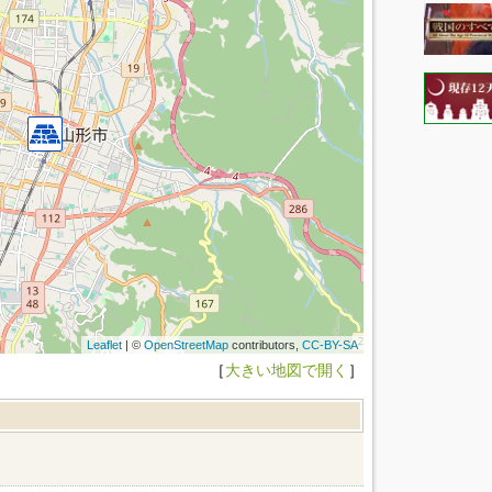
Leaflet
| ©
OpenStreetMap
contributors,
CC-BY-SA
［
大きい地図で開く
］