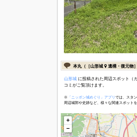
本丸（［山形城
遺構・復元物
山形城
に投稿された周辺スポット（
コミがご覧頂けます。
※
「ニッポン城めぐり」アプリ
では、スタン
周辺城郭や史跡など、様々な関連スポット
+
−