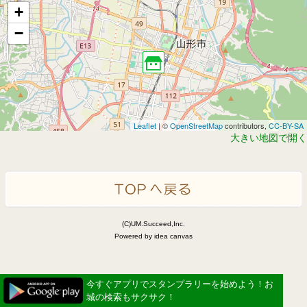
+
−
Leaflet
| ©
OpenStreetMap
contributors,
CC-BY-SA
大きい地図で開く
(C)UM.Succeed,Inc.
Powered by idea canvas
今すぐアプリでスタンプラリーを始めよう！お
城の検索もサクサク！