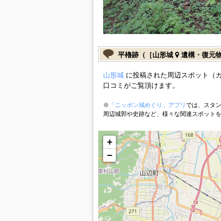
平櫓跡（［山形城
遺構・復元
山形城
に投稿された周辺スポット（
口コミがご覧頂けます。
※
「ニッポン城めぐり」アプリ
では、スタン
周辺城郭や史跡など、様々な関連スポット
+
−