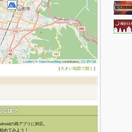
Leaflet
| ©
OpenStreetMap
contributors,
CC-BY-SA
［
大きい地図で開く
］
ndroidの両アプリに対応。
始めてみよう！