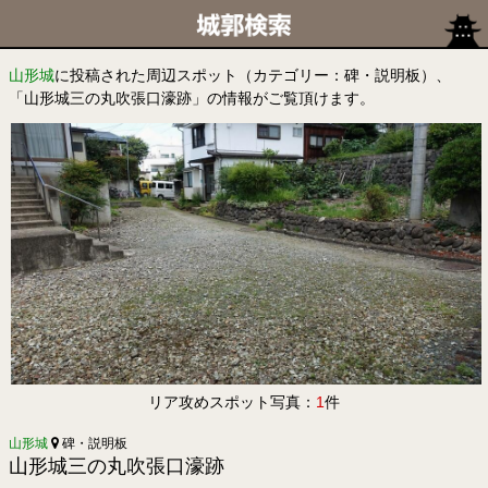
山形城
に投稿された周辺スポット（カテゴリー：碑・説明板）、
「山形城三の丸吹張口濠跡」の情報がご覧頂けます。
リア攻めスポット写真：
1
件
山形城
碑・説明板
山形城三の丸吹張口濠跡