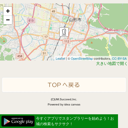
+
−
Leaflet
| ©
OpenStreetMap
contributors,
CC-BY-SA
大きい地図で開く
(C)UM.Succeed,Inc.
Powered by idea canvas
今すぐアプリでスタンプラリーを始めよう！お
城の検索もサクサク！