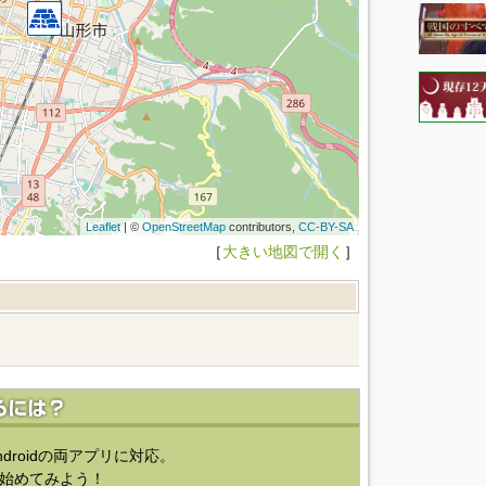
Leaflet
| ©
OpenStreetMap
contributors,
CC-BY-SA
［
大きい地図で開く
］
ndroidの両アプリに対応。
始めてみよう！