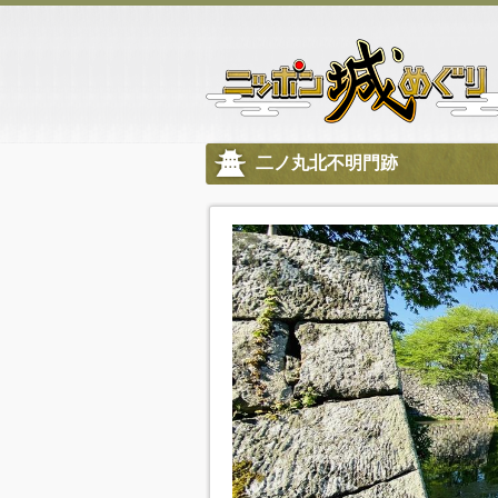
二ノ丸北不明門跡