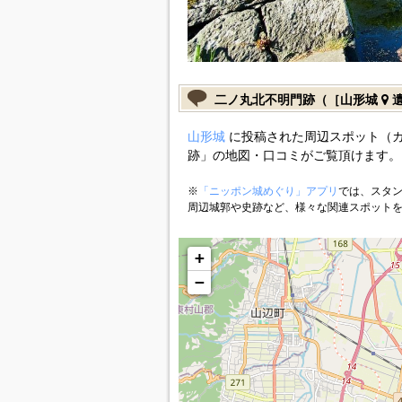
二ノ丸北不明門跡（［山形城
遺
山形城
に投稿された周辺スポット（
跡」の地図・口コミがご覧頂けます。
※
「ニッポン城めぐり」アプリ
では、スタン
周辺城郭や史跡など、様々な関連スポット
+
−