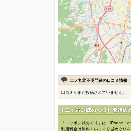
二ノ丸北不明門跡の口コミ情報
口コミがまだ投稿されていません。
「ニッポン城めぐり」は、iPhone・a
利用料金は無料！いますぐ城めぐりを