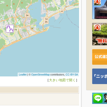
Leaflet
| ©
OpenStreetMap
contributors,
CC-BY-SA
［
大きい地図で開く
］