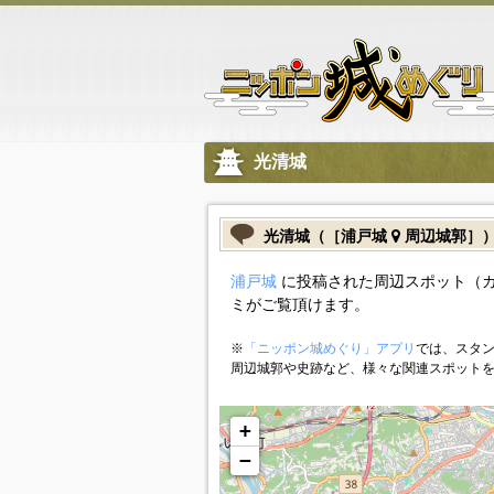
光清城
光清城（［浦戸城
周辺城郭］
浦戸城
に投稿された周辺スポット（
ミがご覧頂けます。
※
「ニッポン城めぐり」アプリ
では、スタン
周辺城郭や史跡など、様々な関連スポット
+
−